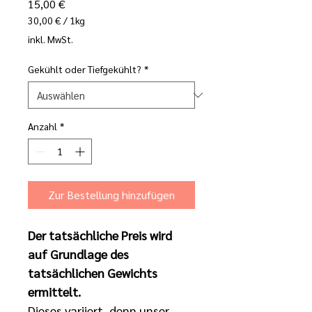
Preis
15,00 €
30,00 €
/
1kg
30,00 €
inkl. MwSt.
pro
1
Gekühlt oder Tiefgekühlt?
*
Kilogramm
Anzahl
*
Zur Bestellung hinzufügen
Der tatsächliche Preis wird 
auf Grundlage des 
tatsächlichen Gewichts 
ermittelt. 
Dieses variiert, denn unser 