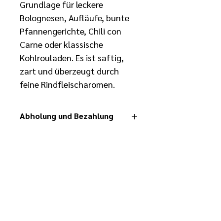
Grundlage für leckere 
Bolognesen, Aufläufe, bunte 
Pfannengerichte, Chili con 
Carne oder klassische 
Kohlrouladen. Es ist saftig, 
zart und überzeugt durch 
feine Rindfleischaromen.
Abholung und Bezahlung
Eure vorbestellten Lieblingsstücke 
könnt ihr im Stoffers Hoff Hofladen 
abholen. Das Paket ist mit euerm 
Namen beschriftet. Bitte teilt uns mit 
an welchem Tag ihr kommen möchtet.
Die tatsächlichen Preise stehen auf 
den jeweiligen Produkten. Die Preise 
werden ermittelt aus dem 