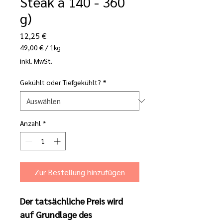
Steak á 140 - 360
g)
Preis
12,25 €
49,00 €
/
1kg
49,00 €
inkl. MwSt.
pro
1
Gekühlt oder Tiefgekühlt?
*
Kilogramm
Anzahl
*
Zur Bestellung hinzufügen
Der tatsächliche Preis wird 
auf Grundlage des 