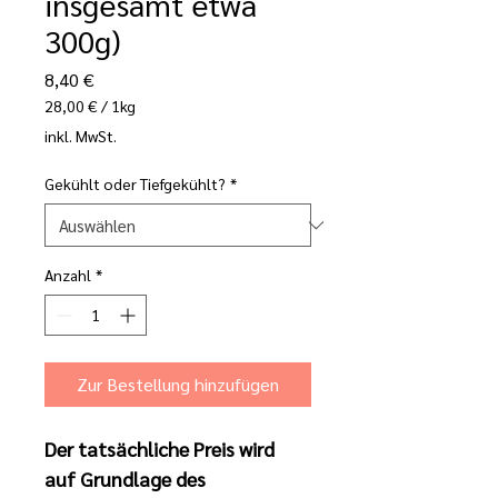
insgesamt etwa
300g)
Preis
8,40 €
28,00 €
/
1kg
28,00 €
inkl. MwSt.
pro
1
Gekühlt oder Tiefgekühlt?
*
Kilogramm
Anzahl
*
Zur Bestellung hinzufügen
Der tatsächliche Preis wird 
auf Grundlage des 